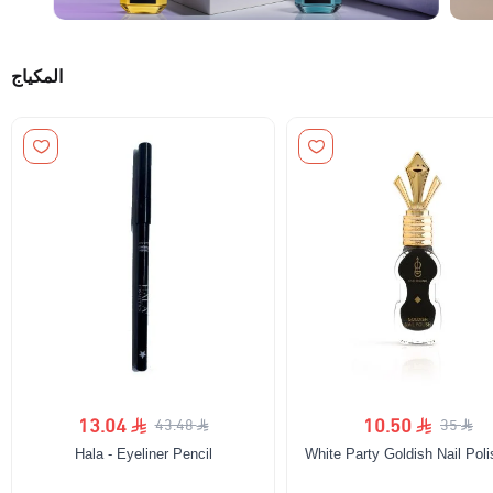
المكياج
13.04
10.50
43.48
35
Hala - Eyeliner Pencil
White Party Goldish Nail Pol