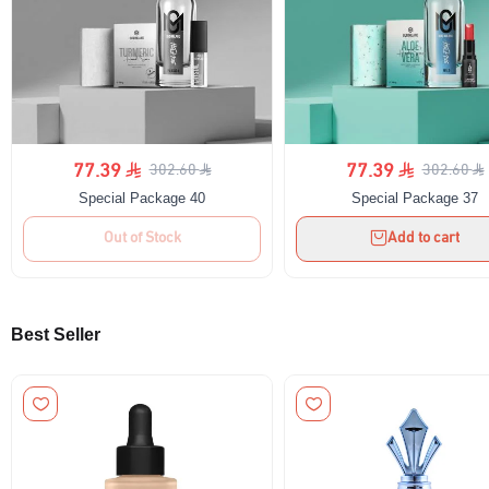
Shower Gel
eye makeup
Oil perfumes
the face
View all
Body butter
Manicure and nail polish
the eyes
Special packages
Face and hand soap
Nails
Offers 30-60-90
natural oils
77.39
77.39
302.60
302.60
Special Package 40
Special Package 37
Out of Stock
Add to cart
Best Seller