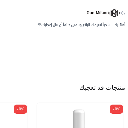
Oud Milano
أهلاً بك .. شكراً لتقيمك الرائع ونتمنى دائماً أن ننال إعجابك🌹
منتجات قد تعجبك
70%
70%