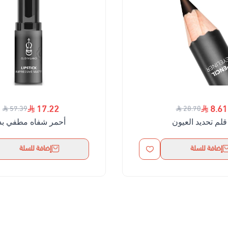
17.22
8.61
57.39
28.70
قلم تحديد العيون
أحمر شفاه مطفي بد
إضافة للسلة
إضافة للسلة