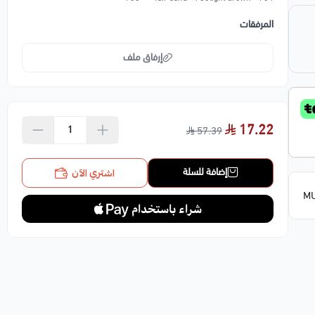
المرفقات
إرفاق ملف
اسحب و افلت الملف هنا
17.22
57.39
استعراض
اشتري الآن
إضافة للسلة
MU