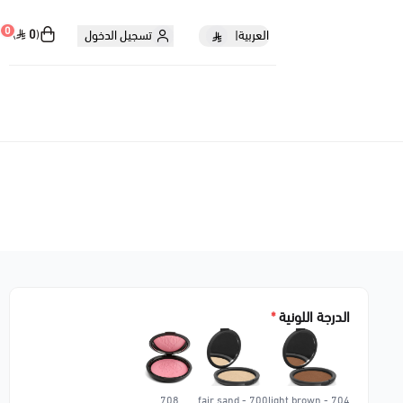
0
0
العربية
|
تسجيل الدخول
الدرجة اللونية
*
708
700 - fair sand
704 - light brown