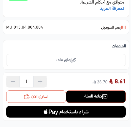
رقم الموديل
MU.013.04.004.004
المرفقات
إرفاق ملف
8.61
28.70
اسحب و افلت الملف هنا
استعراض
إضافة للسلة
اشتري الآن