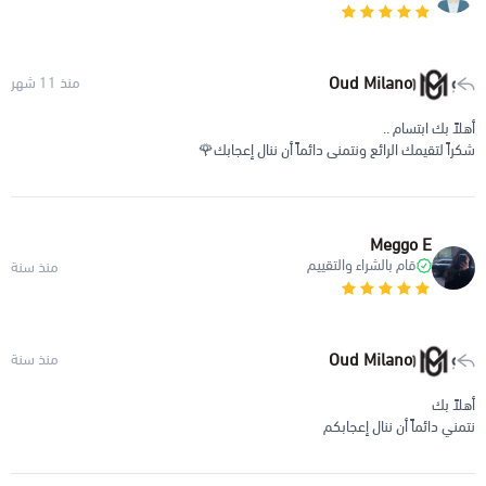
Oud Milano
منذ 11 شهر
أهلاً بك ابتسام ..
شكراً لتقيمك الرائع ونتمنى دائماً أن ننال إعجابك🌹
Meggo E
قام بالشراء والتقييم
منذ سنة
Oud Milano
منذ سنة
أهلاً بك
نتمني دائماً أن ننال إعجابكم