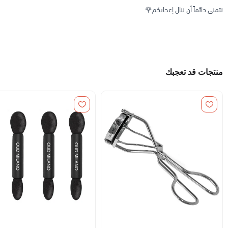
نتمنى دائماً أن ننال إعجابكم🌹
منتجات قد تعجبك