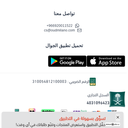
تواصل معنا
+966920011522
cs@oudmilano.com
تحميل تطبيق الجوال
الرقم الضريبي : 310054812100003
السجل التجاري
4031096423
تسوَّق بسهولة في التطبيق
حمِّل التطبيق واستعرض المنتجات وتتبّع طلباتك في أي وقت!