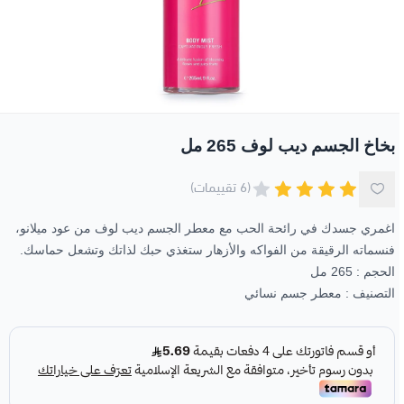
جل الاستحمام
مكياج العيون
العطور الزيتية
الوجه
عرض الكل
زبدة الجسم
مناكير و طلاء أظافر
العيون
باقات خاصة
صابون الوجه واليدين
الأظافر
عروض 30-60-90
الزيوت الطبيعية
بخاخ الجسم ديب لوف 265 مل
(6 تقييمات)
اغمري جسدك في رائحة الحب مع معطر الجسم ديب لوف من
عود ميلانو
،
فنسماته الرقيقة من الفواكه والأزهار ستغذي حبك لذاتك وتشعل حماسك.
الحجم : 265 مل
التصنيف :
معطر جسم نسائي