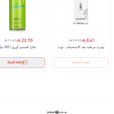
22.70
8.61
75.65
28.70
بودره مرطبه بعد الاستحمام - توت
بخاخ الجسم أورورا 265 مل
نفدت الكمية
إضافة للسلة