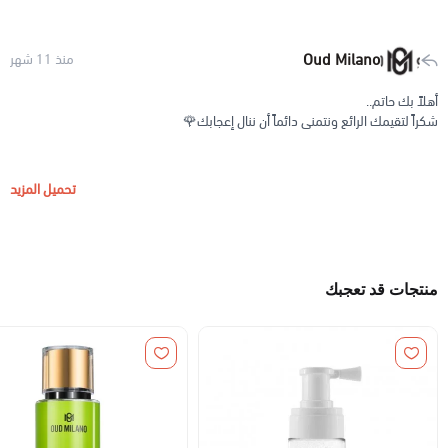
Oud Milano
منذ 11 شهر
أهلاً بك حاتم..
شكراً لتقيمك الرائع ونتمنى دائماً أن ننال إعجابك🌹
تحميل المزيد
منتجات قد تعجبك