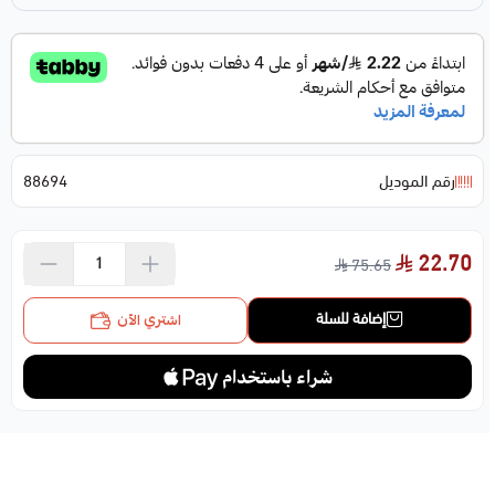
رقم الموديل
88694
22.70
75.65
إضافة للسلة
اشتري الآن