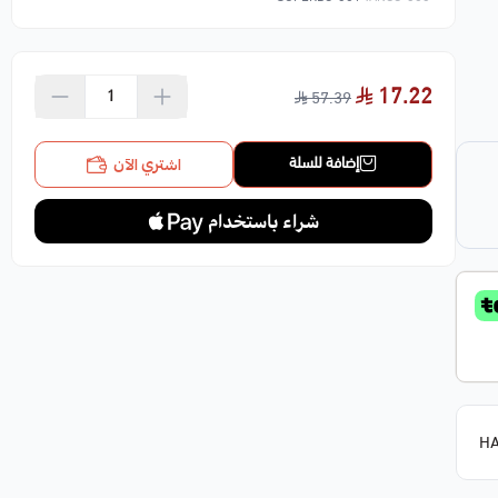
17.22
57.39
اشتري الآن
إضافة للسلة
HA