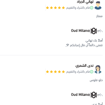
تهاني الجراد
قام بالشراء والتقييم
ممتاز
Oud Milano
أهلاً بك تهاني
نتمنى دائماً أن ننال إعجابكم 🌹ِ
ندى الشمري
قام بالشراء والتقييم
حلو قلوس
Oud Milano
أهلاً ندي