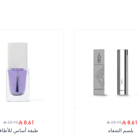
8.61
8.61
28.70
28.70
بلسم الشفاه
طبقة أساس للأظاف