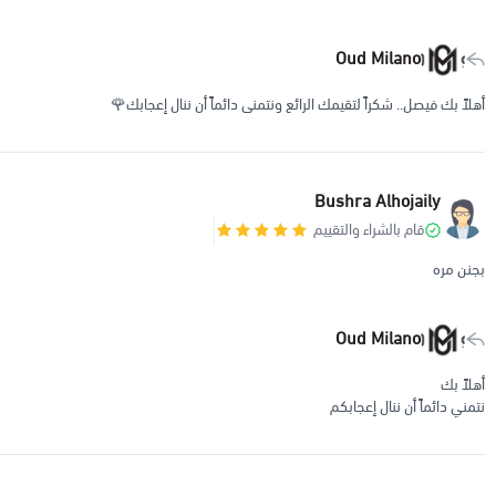
Oud Milano
أهلاً بك فيصل.. شكراً لتقيمك الرائع ونتمنى دائماً أن ننال إعجابك🌹
Bushra Alhojaily
قام بالشراء والتقييم
بجنن مره
Oud Milano
أهلاً بك
نتمني دائماً أن ننال إعجابكم