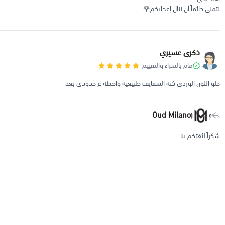
نتمنى دائماً أن ننال إعجابكم🌹
ذكرى عسيري
قام بالشراء والتقييم
حلو اللون الورذي كنه الشفايف طبيعيه واحطه ع خدودي بعد
Oud Milano
شكراً لثقتكم بنا