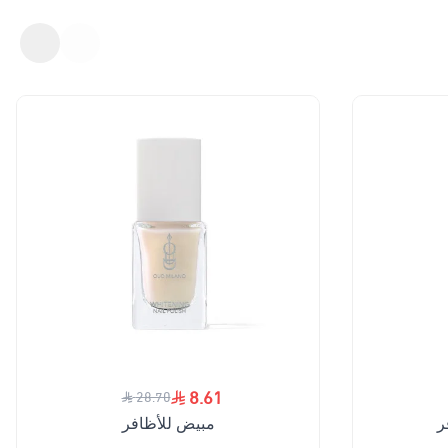
8.61
28.70
ر
مبيض للأظافر