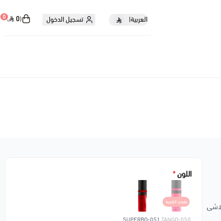
0
0
العربية
|
تسجيل الدخول
اللون
*
نفدت الكمية
لاشى
051-SUPERBO
050-TANGO