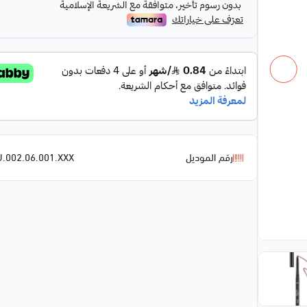
رقم الموديل
.002.06.001.XXX