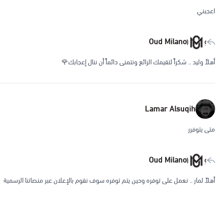
اعجبني
Oud Milano
أهلاً وليد .. شكراً لتقيمك الرائع ونتمنى دائماً أن ننال إعجابك🌹
Lamar Alsuqih
متى يتوفرر
Oud Milano
أهلاً لمار .. نعمل على توفره وحين يتم توفره سوف نقوم بالإعلان عبر منصاتنا الرسمية