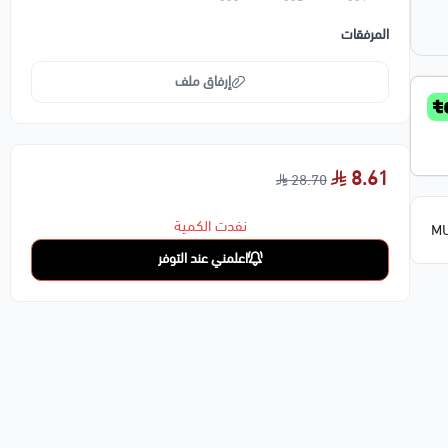
المرفقات
إرفاق ملف
اسحب و افلت الملف هنا
8.61
28.70
استعراض
نفدت الكمية
MU
اعلمني عند التوفر