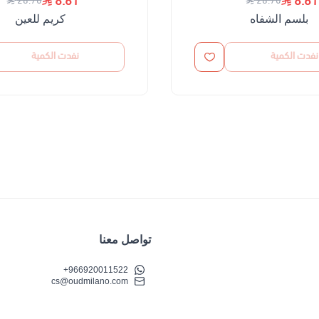
8.61
8.61
28.70
28.70
بلسم الشفاه
كريم للعين
نفدت الكمية
نفدت الكمية
تواصل معنا
+966920011522
cs@oudmilano.com