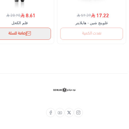
8.61
17.22
28.70
57.39
غلوينج شين - هايلايتر
قلم الكحل
نفدت الكمية
إضافة للسلة