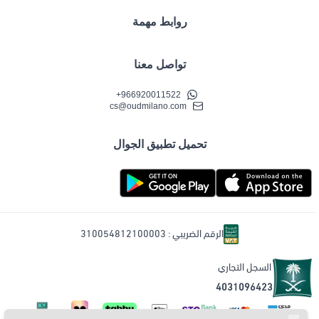
روابط مهمة
تواصل معنا
+966920011522
cs@oudmilano.com
تحميل تطبيق الجوال
الرقم الضريبي : 310054812100003
السجل التجاري
4031096423