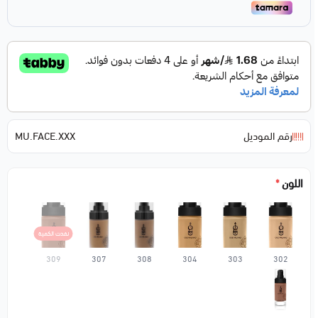
رقم الموديل
MU.FACE.XXX
اللون
*
نفدت الكمية
309
307
308
304
303
302