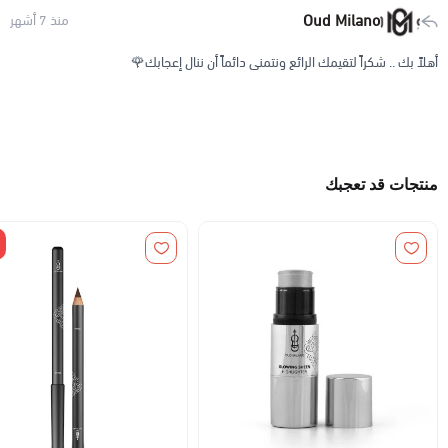
Oud Milano
منذ 7 أشهر
أهلاً بك .. شكراً لتقيمك الرائع ونتمنى دائماً أن ننال إعجابك🌹
منتجات قد تعجبك
%