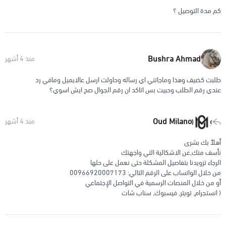
كم مدة التوصيل ؟
Bushra Ahmad
منذ 4 أشهر
طلبت كضيف وهذا وماجاتني اي رساله وحاولت ارسل عالايميل ومافي رد
عندي رقم الطلب وحبيت بس اتاكد ان رقم الجوال صح ايش اسوي؟
Oud Milano
منذ 4 أشهر
أهلاً بك بشرى
نأسف منك,عن الاشكالية التي واجهتك
الرجاء تزويدنا بتفاصيل المشكلة حتى نعمل على حلها
من خلال الواتساب على الرقم التالي: 00966920007173
أو من خلال المنصات الرسمية في التواصل الإجتماعي
( انستجرام, تويتر, فيسبوك, سناب شات