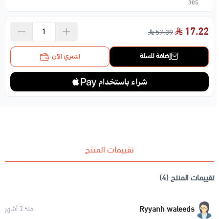
305
17.22
57.39
إضافة للسلة
اشتري الآن
تقييمات المنتج
تقييمات المنتج (4)
Ryyanh waleeds
منذ 3 أشهر