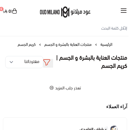
العربية
|
0
0
Oud Milano
حسابي
تسجيل الدخول
الرئيسية
منتجات العناية بالبشرة و الجسم
كريم الجسم
منتجات العناية بالبشرة و الجسم |
منتجات العناية بالبشرة و الجسم
كريم الجسم
عرض الكل
المكياج
تعذر جلب المزيد 😢
بخاخ الجسم
عرض الكل
العطور
مرطب للوجه
مكياج الوجه
آراء العملاء
عرض الكل
الإكسسوارات
كريم الجسم
مكياج الشفاه
بخاخ
عرض الكل
العروض
عواطف الغامدي