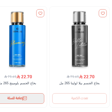
22.70
22.70
75.65
75.65
بخاخ الجسم بيلا لوليتا 265 مل
بخاخ الجسم بلومينج 265 مل
نفدت الكمية
إضافة للسلة