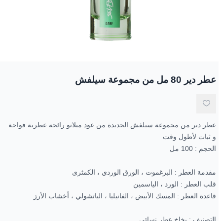
جل الاستحمام
مكياج العيون
العطور الزيتية
الوجه
عرض الكل
زبدة الجسم
مناكير و طلاء أظافر
العيون
باقات خاصة
صابون الوجه واليدين
الأظافر
عروض 30-60-90
الزيوت الطبيعية
عطر دير 80 مل من مجموعة سيلفش
عطر دير من مجموعة سيلفش الجديدة من
عود ميلانو
رائحة عطرية فواحة
و ثبات لأطول وقت
الحجم : 100 مل
مقدمة العطر : البرغموت ، الورق الوردي ، الكمثرى
قلب العطر : الورد ، الياسمين
قاعدة العطر : المسك الأبيض ، الفانيليا ، الباتشولي ، أخشاب الأرز
التصنيف :
بخاخ عطر نسائي