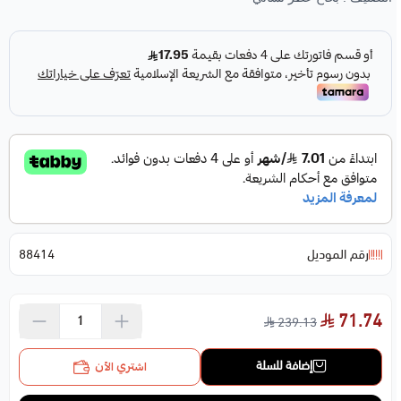
رقم الموديل
88414
71.74
239.13
إضافة للسلة
اشتري الآن