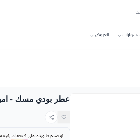
سسوارات
العروض
عطر بودي مسك - امبريس 