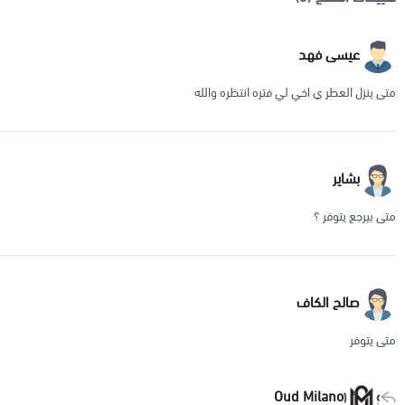
عيسى فهد
متى ينزل العطر ي اخي لي فتره انتظره والله
بشاير
متى بيرجع يتوفر ؟
صالح الكاف
متى يتوفر
Oud Milano