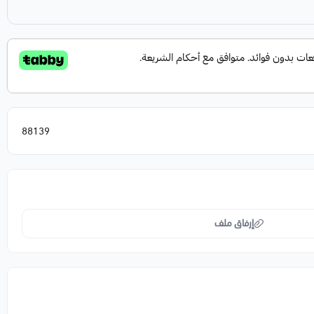
88139
إرفاق ملف
اسحب و افلت الملف هنا
استعراض