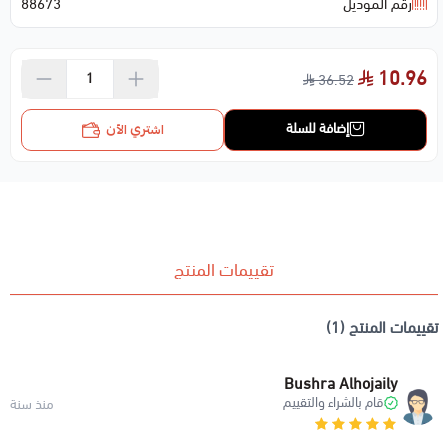
رقم الموديل
88673
10.96
36.52
إضافة للسلة
اشتري الآن
تقييمات المنتج
تقييمات المنتج (1)
Bushra Alhojaily
قام بالشراء والتقييم
منذ سنة