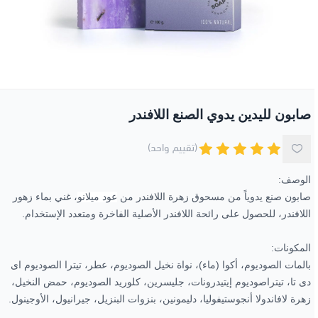
جل الاستحمام
مكياج العيون
العطور الزيتية
الوجه
عرض الكل
زبدة الجسم
مناكير و طلاء أظافر
العيون
باقات خاصة
صابون الوجه واليدين
الأظافر
عروض 30-60-90
الزيوت الطبيعية
صابون لليدين يدوي الصنع اللافندر
(تقييم واحد)
الوصف:
صابون صنع يدوياً من مسحوق زهرة اللافندر من
عود ميلانو
، غني بماء زهور
اللافندر، للحصول على رائحة اللافندر الأصلية الفاخرة ومتعدد الإستخدام.
المكونات:
بالمات الصوديوم، أكوا (ماء)، نواة نخيل الصوديوم، عطر، تيترا الصوديوم اى
دى تا، تيتراصوديوم إيتيدرونات، جليسرين، كلوريد الصوديوم، حمض النخيل،
زهرة لافاندولا أنجوستيفوليا، دليمونين، بنزوات البنزيل، جيرانيول، الأوجينول.