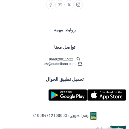
روابط مهمة
تواصل معنا
+966920011522
cs@oudmilano.com
تحميل تطبيق الجوال
الرقم الضريبي : 310054812100003