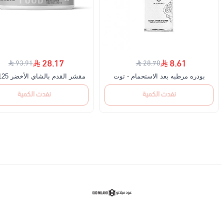
28.17
8.61
93.91
28.70
بودره مرطبه بعد الاستحمام - توت
مقشر القدم بالشاي الأخضر 125 جرام
نفدت الكمية
نفدت الكمية