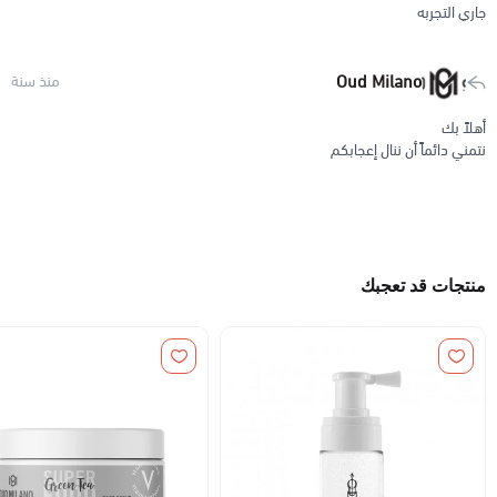
جاري التجربه
Oud Milano
منذ سنة
أهلاً بك
نتمني دائماً أن ننال إعجابكم
منتجات قد تعجبك