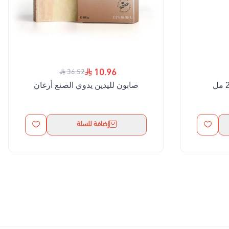
10.96
36.52
صابون لليدين يدوي الصنع أرغان
إضافة للسلة