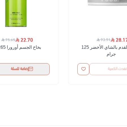
22.70
28.1
75.65
93.91
مقشر القدم بالشاي الأخضر 125
بخاخ الجسم أورورا 265 مل
جرام
نفدت الكمية
إضافة للسلة