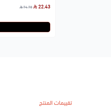
22.43
74.78
تقييمات المنتج