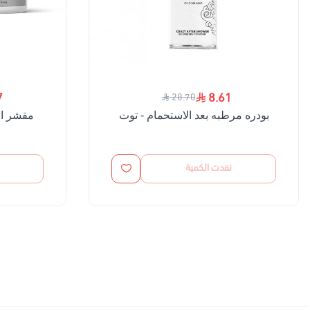
7
8.61
28.70
بودره مرطبه بعد الاستحمام - توت
نفدت الكمية