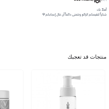
أهلاً بك
شكراً لتقيمكم الرائع ونتمنى دائماً أن ننال إعجابكم🌹
منتجات قد تعجبك