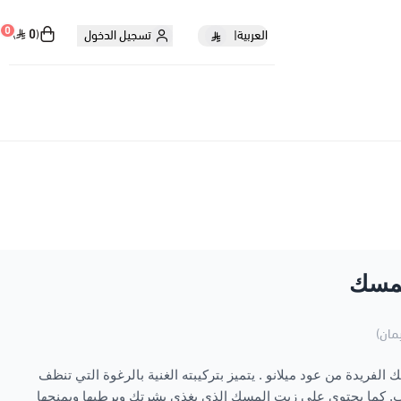
0
0
العربية
|
تسجيل الدخول
لمسك
مان)
ك الفريدة من
عود ميلانو
. يتميز بتركيبته الغنية بالرغوة التي تنظف
. كما يحتوي على زيت المسك الذي يغذي بشرتك ويرطبها ويمنحها