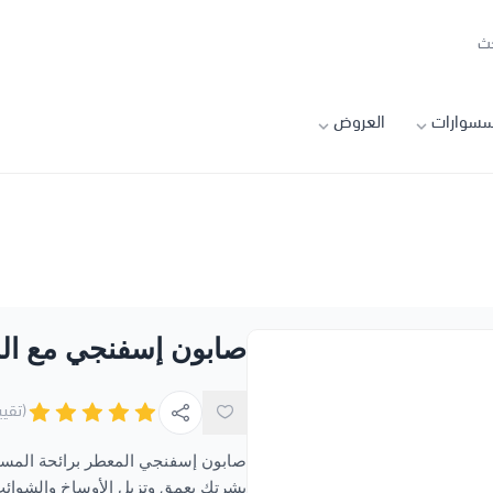
سسوارات
العروض
صابون إسفنجي مع ا
(تقيي
صابون إسفنجي المعطر برائحة المس
بشرتك بعمق وتزيل الأوساخ والشوائب