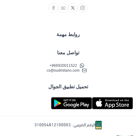
روابط مهمة
تواصل معنا
+966920011522
cs@oudmilano.com
تحميل تطبيق الجوال
الرقم الضريبي : 310054812100003