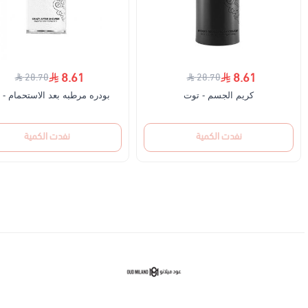
8.61
8.61
28.70
28.70
كريم الجسم - توت
بودره مرطبه بعد الاستحمام - 
نفدت الكمية
نفدت الكمية