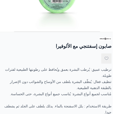
جل الاستحمام
مكياج العيون
العطور الزيتية
الوجه
عرض الكل
زبدة الجسم
مناكير و طلاء أظافر
العيون
باقات خاصة
صابون الوجه واليدين
الأظافر
عروض 30-60-90
الزيوت الطبيعية
صابون إسفتنجي مع الألوفيرا
ترطيب عميق: يُرطب البشرة بعمق ويُحافظ على رطوبتها الطبيعية لفترات
طويلة.
تنظيف فعال: يُنظّف البشرة بلطف من الأوساخ والشوائب دون الإضرار
بالطبقة الدهنية الطبيعية.
مُناسب لجميع أنواع البشرة: يُناسب جميع أنواع البشرة، حتى الحساسة.
طريقة الاستخدام : بلل الاسفنجة بالماء. يدلك بلطف على الجلد ثم يشطف
جيدا.