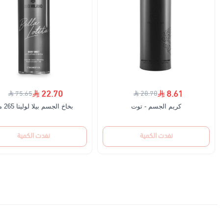
22.70
8.61
75.65
28.70
كريم الجسم - توت
بخاخ الجسم بيلا لوليتا 265 مل
نفدت الكمية
نفدت الكمية