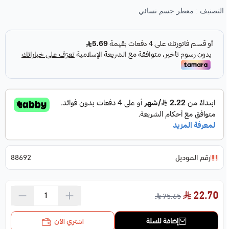
التصنيف :
معطر جسم نسائي
رقم الموديل
88692
22.70
75.65
إضافة للسلة
اشتري الآن