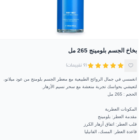
جل الاستحمام
مكياج العيون
العطور الزيتية
الوجه
عرض الكل
زبدة الجسم
مناكير و طلاء أظافر
العيون
باقات خاصة
صابون الوجه واليدين
الأظافر
عروض 30-60-90
الزيوت الطبيعية
بخاخ الجسم بلومينج 265 مل
(9 تقييمات)
انغمسي في جمال الروائح الطبيعية مع معطر الجسم بلومنج من
عود ميلانو
،
لتعيشي بحواسك تجربة منعشة مع سحر نسيم الأزهار.
الحجم : 265 مل
المكونات العطرية
مقدمة العطر: بلومينج
قلب العطر: اتفاق أزهار الكرز
قاعدة العطر: المسك، الفانيليا