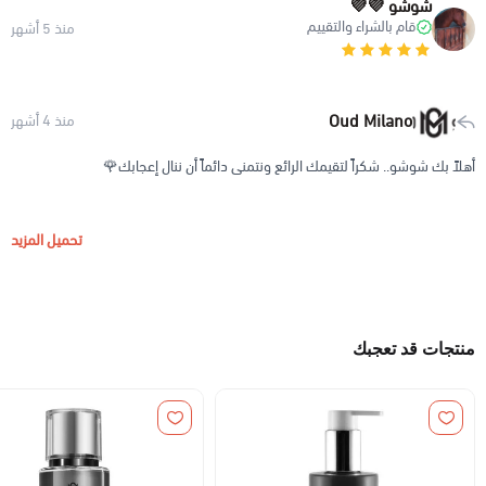
شوشو 💜💜
قام بالشراء والتقييم
منذ 5 أشهر
Oud Milano
منذ 4 أشهر
أهلاً بك شوشو.. شكراً لتقيمك الرائع ونتمنى دائماً أن ننال إعجابك🌹
تحميل المزيد
منتجات قد تعجبك